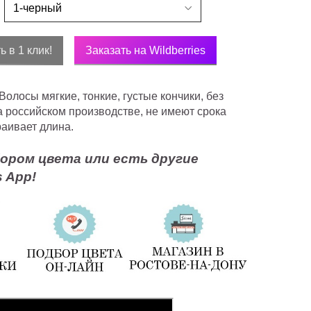
ь в 1 клик!
Заказать на Wildberries
лосы мягкие, тонкие, густые кончики, без
а российском производстве, не имеют срока
раивает длина.
ором цвета или есть другие
 App!