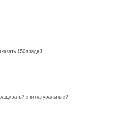
аказать 150прядей
наращивать? они натуральные?