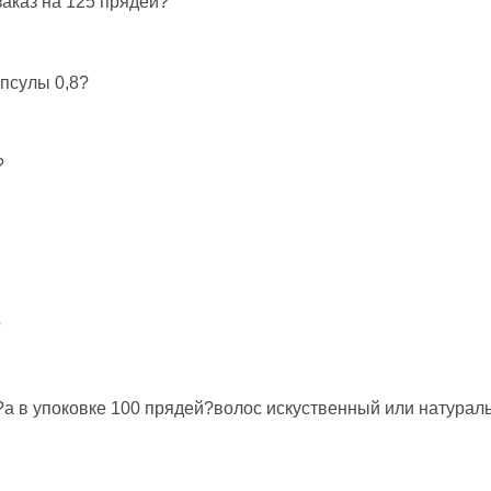
заказ на 125 прядей?
апсулы 0,8?
?
?
0?а в упоковке 100 прядей?волос искуственный или натурал