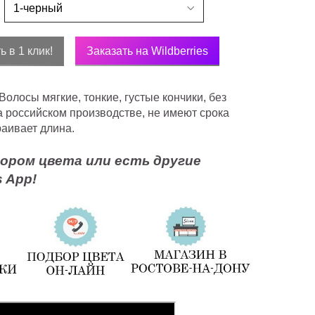
ь в 1 клик!
Заказать на Wildberries
лосы мягкие, тонкие, густые кончики, без
а российском производстве, не имеют срока
раивает длина.
ором цвета или есть другие
 App!