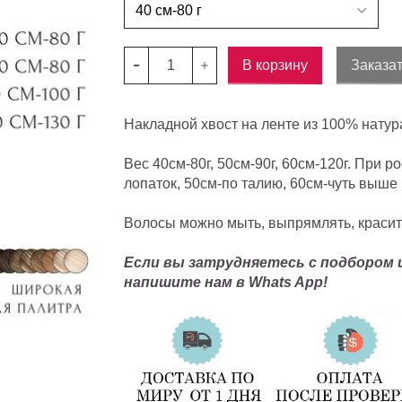
В корзину
Заказат
Накладной хвост на ленте из 100% натур
Вес 40см-80г, 50см-90г, 60см-120г. При р
лопаток, 50см-по талию, 60см-чуть выше 
Волосы можно мыть, выпрямлять, красит
Если вы затрудняетесь с подбором 
напишите нам в Whats App!